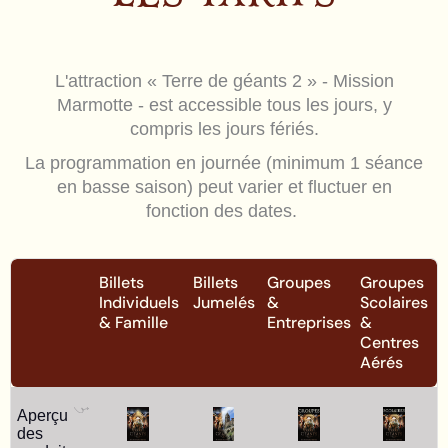
L'attraction « Terre de géants 2 » - Mission
Marmotte - est accessible tous les jours, y
compris les jours fériés.
La programmation en journée (minimum 1 séance
en basse saison) peut varier et fluctuer en
fonction des dates.
Billets
Billets
Groupes
Groupes
Individuels
Jumelés
&
Scolaires
& Famille
Entreprises
&
Centres
Aérés
Aperçu
des