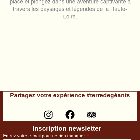
place et plongez dans une aventure captivante à
travers les paysages et légendes de la Haute-
Loire.
Partagez votre expérience #terredegéants
I
F
T
n
a
r
s
c
i
Inscription newsletter
t
e
p
Entrez votre e-mail pour ne rien manquer