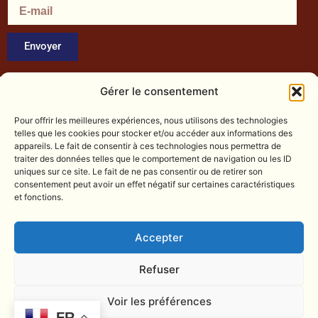
a
b
a
g
o
d
Envoyer
r
o
v
a
k
i
Gérer le consentement
m
s
o
Pour offrir les meilleures expériences, nous utilisons des technologies
telles que les cookies pour stocker et/ou accéder aux informations des
r
appareils. Le fait de consentir à ces technologies nous permettra de
traiter des données telles que le comportement de navigation ou les ID
uniques sur ce site. Le fait de ne pas consentir ou de retirer son
consentement peut avoir un effet négatif sur certaines caractéristiques
et fonctions.
VENIR À LA CHAPELLE NUMÉRIQUE
1 Rue Grasmanent, 43000 Le Puy-en-Velay
Accepter
Téléphone : 04 12 04 43 43
Contactez-nous
Refuser
Voir les préférences
ACHETER VOS TICKETS
FR