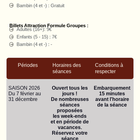
Bambin (4 et -) : Gratuit
Billets Attraction Formule Groupes :
Adultes (16+): 9€
Enfants (5 - 15) : 7€
Bambin (4 et -) : -
Périodes
Horaires des
Conditions à
séances
respecter
SAISON 2026
Ouvert tous les
Embarquement
Du 7 février au
jours !
15 minutes
31 décembre
De nombreuses
avant l'horaire
séances
de la séance
proposées
les week-ends
et en période de
vacances
.
Réservez votre
séance