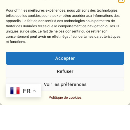
m
s
o
Pour offrir les meilleures expériences, nous utilisons des technologies
telles que les cookies pour stocker et/ou accéder aux informations des
r
appareils. Le fait de consentir à ces technologies nous permettra de
traiter des données telles que le comportement de navigation ou les ID
uniques sur ce site. Le fait de ne pas consentir ou de retirer son
consentement peut avoir un effet négatif sur certaines caractéristiques
et fonctions.
VENIR À LA CHAPELLE NUMÉRIQUE
1 Rue Grasmanent, 43000 Le Puy-en-Velay
Accepter
Téléphone : 04 12 04 43 43
Contactez-nous
Refuser
Voir les préférences
ACHETER VOS TICKETS
FR
Billets & Tarifs
Politique de cookies
Sur place
© 2024 La Chapelle Numérique
Contact
Mentions légales
Conditions générales de vente
Retour au site d'information
Gestion des cookies